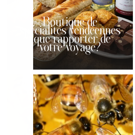
Boutique de
spécialités vendéennes
: que rapporter de
votre voyage?