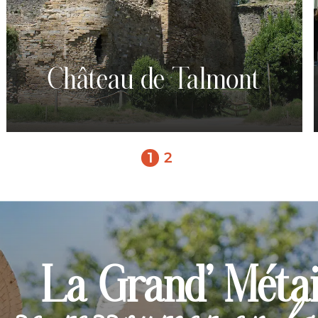
Château de Talmont
1
2
La Grand’ Métai
se ressourcer en f