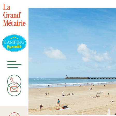
La
Grand’
Métairie