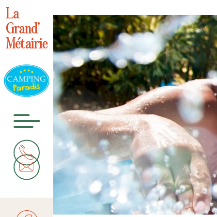
La
Grand’
Métairie