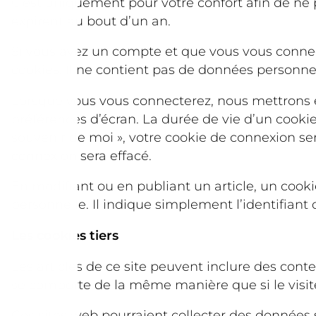
C’est uniquement pour votre confort afin de ne 
expirent au bout d’un an.
Si vous avez un compte et que vous vous connect
cookies. Il ne contient pas de données personn
Lorsque vous vous connecterez, nous mettrons e
préférences d’écran. La durée de vie d’un cookie
souvenir de moi », votre cookie de connexion s
connexion sera effacé.
En modifiant ou en publiant un article, un coo
personnelle. Il indique simplement l’identifiant d
Les cookies tiers
Les articles de ce site peuvent inclure des cont
se comporte de la même manière que si le visiteu
Ces sites web pourraient collecter des données su