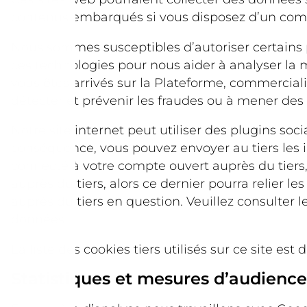
contenus embarqués si vous disposez d’un comp
Nous sommes susceptibles d’autoriser certains p
ces technologies pour nous aider à analyser la m
vous êtes arrivés sur la Plateforme, commercialis
détecter et prévenir les fraudes ou à mener des é
Notre site internet peut utiliser des plugins soc
conséquence, vous pouvez envoyer au tiers les in
connecté à votre compte ouvert auprès du tiers,
auprès du tiers, alors ce dernier pourra relier l
auprès du tiers en question. Veuillez consulter l
données.
La liste des cookies tiers utilisés sur ce site est
Statistiques et mesures d’audience