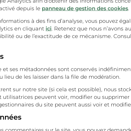
 Analytics afin d’obtenir des informations concerna
activé depuis le
panneau de gestion des cookies
.
informations à des fins d’analyse, vous pouvez ég
ytics en cliquant
ici
. Retenez que nous n’avons auc
bilité ou de l’exactitude de ce mécanisme. Consu
s
e et ses métadonnées sont conservés indéfiniment
eu de les laisser dans la file de modération.
gistrent sur notre site (si cela est possible), nous
s et utilisatrices peuvent voir, modifier ou suppri
s gestionnaires du site peuvent aussi voir et modifi
onnées
es commentaires sur le site, vous pouvez demander