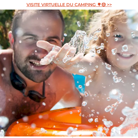
VISITE VIRTUELLE DU CAMPING 🌳😎 >>