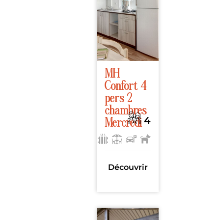
MH
Confort 4
pers 2
chambres
4
Mercredi
23m²
, 2
chambres
Découvrir