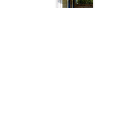
Mobil-
home
6
Premium
34m²
, 3
chambres
Découvrir