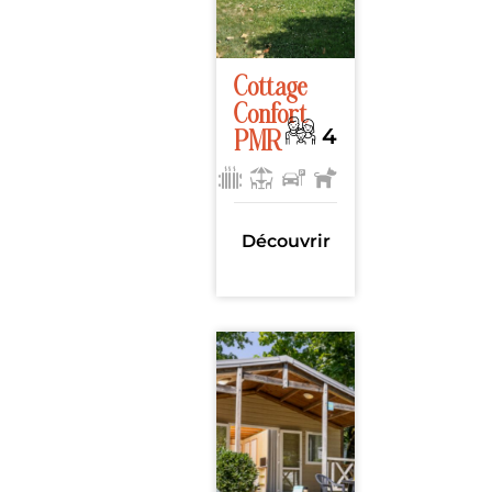
Cottage
Confort
4
PMR
23m²
, 2
chambres
Découvrir