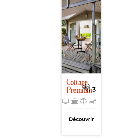
Cottage
3
Premium
32m²
, 1
chambre
Découvrir