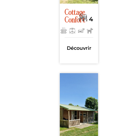
Cottage
4
Confort
23m²
, 2
chambres
Découvrir