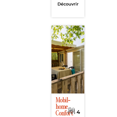
Découvrir
Mobil-
home
4
Confort