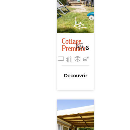
Cottage
6
Premium
37m²
, 3
chambres
Découvrir