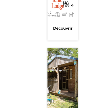
Tente
4
Lodge
22m²
, 2
chambres
Découvrir