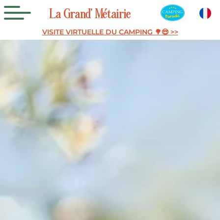
La
Grand’
Métairie
VISITE VIRTUELLE DU CAMPING 🌳😎 >>