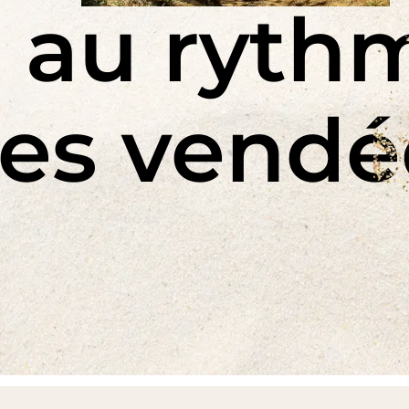
au ryth
,
les vend