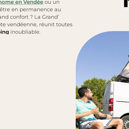
-home en Vendée
ou un
 être en permanence au
and confort ? La Grand’
ôte vendéenne, réunit toutes
ping
inoubliable.
opose des mobil-homes
vant accueillir entre 2 et 6
 garantissent le confort dont
érieure, endroit idéal pour
 la côte vendéenne. Notre
 de
plusieurs espaces de vie
 dans les allées arborées
i règne sur place.
ez-vous tenter par un
e en Vendée
pour une
déenne.