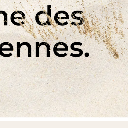
me des
éennes.