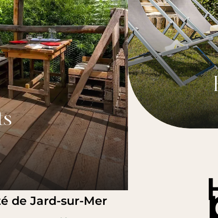
ts
é de Jard-sur-Mer