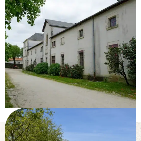
venu, vous retrouvez le calme de la
campagne vendéenne, loin du bruit de la
ville. Entre deux sorties, l’espace aquatique, la
mini-ferme et les animations proposées
d’avril à septembre occupent toute la famille.
C’est là tout l’intérêt d’un
camping à
proximité de La Roche-sur-Yon
: la ville à
portée de route, la nature au pied du mobil-
home.