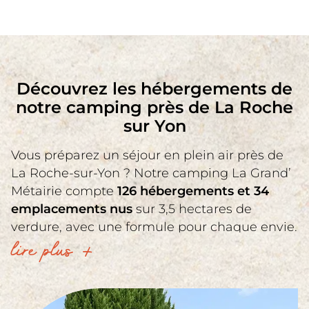
Découvrez les hébergements de
notre camping près de La Roche
sur Yon
Vous préparez un séjour en plein air près de
La Roche-sur-Yon ? Notre camping La Grand’
Métairie compte
126 hébergements et 34
emplacements nus
sur 3,5 hectares de
verdure, avec une formule pour chaque envie.
lire plus
Les mobil-homes Confort et Premium logent
de 2 à 6 personnes, lave-vaisselle inclus sur la
gamme Premium, et les cottages Premium,
Confort et Confort PMR conviennent aux