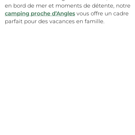
en bord de mer et moments de détente, notre
camping proche d’Angles
vous offre un cadre
parfait pour des vacances en famille.
Découvrez le camping La Grand
Métairie près La Roche sur Yon
Au quotidien, notre camping 4 étoiles La
Grand’ Métairie
fait rimer détente et
activités
. En effet,
les animations rythment
les journées d’avril à septembre
, pour petits
et grands. Le Piki Club accueille les 6 à 12 ans