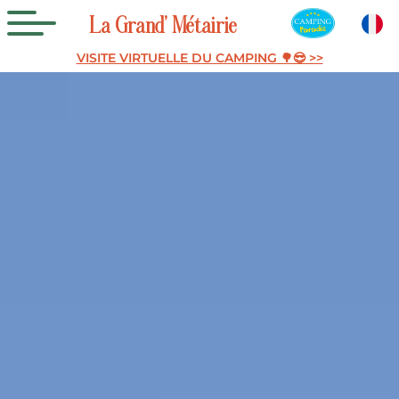
La
Grand’
Métairie
VISITE VIRTUELLE DU CAMPING 🌳😎 >>