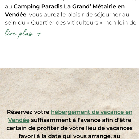
au
Camping Paradis La Grand’ Métairie en
Vendée
, vous aurez le plaisir de séjourner au
sein du « Quartier des viticulteurs », non loin de
lire plus
vos amis, qui eux, se plairont tout à fait dans le
« Quartier des éleveurs »
situé à côté du bar-
restaurant dans l’enceinte de notre camping
vendéen.
Vous avez des préférences ou vous avez déjà
séjourné à La Grand’ Métairie et savez quel
logement choisir pour votre prochain séjour au
camping ? Ou bien vous désirez simplement
nous faire part de vos désirs pour votre
location
de mobil-home Vendée
comme la proximité
Réservez votre
hébergement de vacance en
des piscines ? Nos équipes font leur maximum
Vendée
suffisamment à l’avance afin d’être
pour répondre à vos demandes.
certain de profiter de votre lieu de vacances
favori à la date qui vous arrange, au