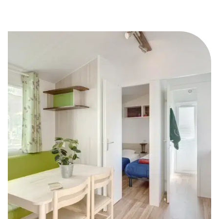
Des
mobil-homes tout équipés
avec salle de
bain, WC, cuisine équipée avec lave-vaisselle,
draps et accès au wifi.
Des
mobil-homes avec terrasse
afin de
profiter au maximum de vos vacances !
Des
mobil-homes idéalement placés
à
seulement quelques kilomètres des plages
vendéennes.