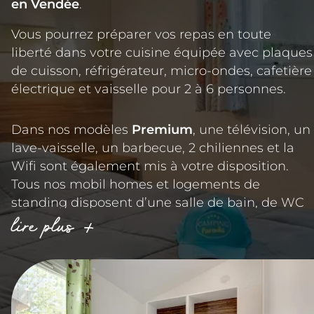
en Vendée
.
Vous pourrez préparer vos repas en toute
liberté dans votre cuisine équipée avec plaques
de cuisson, réfrigérateur, micro-ondes, cafetière
électrique et vaisselle pour 2 à 6 personnes.
Dans nos modèles
Premium
, une télévision, un
lave-vaisselle, un barbecue, 2 chiliennes et la
Wifi sont également mis à votre disposition.
Tous nos mobil homes et logements de
standing disposent d’une salle de bain, de WC
lire plus
séparés et d’une terrasse couverte ou semi-
couverte avec un salon de jardin.
Qu’attendez-vous pour réserver dès
maintenant votre
location mobil-home Vendée
à La Grand’ Métairie, dans l’un des campings