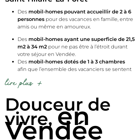
Des
mobil-homes pouvant accueillir de 2 à 6
personnes
pour des vacances en famille, entre
amis ou même en amoureux.
Des
mobil-homes ayant une superficie de 21,5
m2 à 34 m2
pour ne pas être à l’étroit durant
votre séjour en Vendée.
Des
mobil-homes dotés de 1 à 3 chambres
afin que l’ensemble des vacanciers se sentent
comme chez eux et aient leur confort et leur
lire plus
intimité.
Des
mobil-homes
« Confort » et « Premium »
Douceur de
adaptés pour tous
: les petites et grandes
en
familles, avec enfants en bas-âge ou
vivre,
adolescents, groupes d’amis ou couple seul.
Vendée
Des
mobil-homes à partir de 169 € à 259 € la
semaine
avec la possibilité de bénéficier de
promos et bons plans.