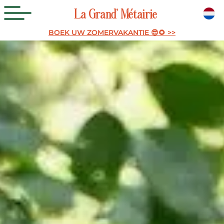
La
Grand’
Métairie
BOEK UW ZOMERVAKANTIE 😎🌻 >>