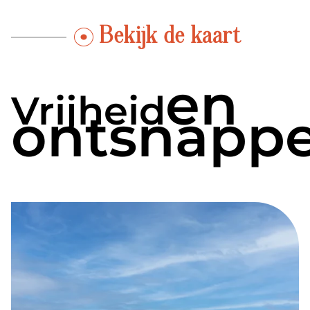
Bekijk de kaart
en
Vrijheid
ontsnapp