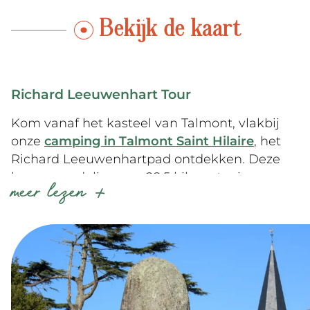
Bekijk de kaart
Richard Leeuwenhart Tour
Kom vanaf het kasteel van Talmont, vlakbij
onze
camping in Talmont Saint Hilaire
, het
Richard Leeuwenhartpad ontdekken. Deze
lange wandeling van 28,5 kilometer is
meer lezen
bewegwijzerd op 9 belangrijke punten om
meer te weten te komen over de voormalige
koning van Engeland. Deze wandeling is zowel
sportief als historisch.
Bekijk de kaart