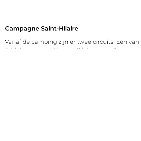
Campagne Saint-Hilaire
Vanaf de camping zijn er twee circuits. Eén van
5,4 kilometer en één van 8 kilometer. Deze zijn
ideaal om het platteland van St Hilaire en de
vele dolmens en menhirs onderweg te
verkennen.
Bekijk de kaart
Longeville aan zee
Vertrek vanaf de pier van Maison du marais en