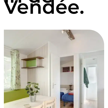
Vendée.
is bedoeld voor iedereen die een weekend of
een week in een stacaravan op een
camping
in de buurt van Avrillé
plant.
Boek nu de stacaravan, cottage of glamping
lodgetent die het beste bij je past.