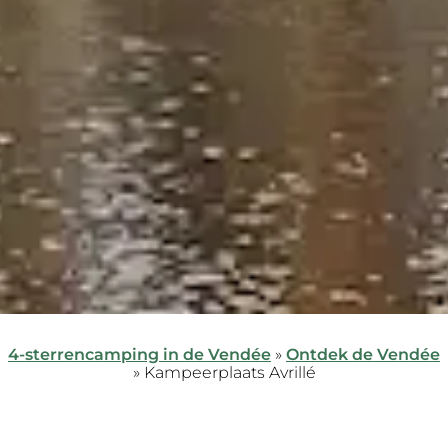
4-sterrencamping in de Vendée
»
Ontdek de Vendée
»
Kampeerplaats Avrillé