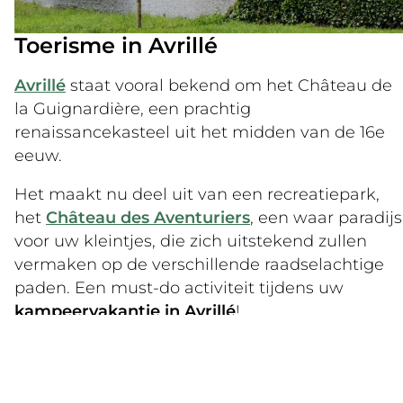
binnenzwembad. Profiteer het hele jaar door
van de
uitzonderlijke aanbiedingen
op onze
Toerisme in Avrillé
camping in de Vendée, van
speciale
Avrillé
staat vooral bekend om het Château de
vroegboekkortingen
tot last-minute
la Guignardière, een prachtig
aanbiedingen in de zomer of tijdens
renaissancekasteel uit het midden van de 16e
verlengde weekends.
eeuw.
Het maakt nu deel uit van een recreatiepark,
het
Château des Aventuriers
, een waar paradijs
voor uw kleintjes, die zich uitstekend zullen
vermaken op de verschillende raadselachtige
paden. Een must-do activiteit tijdens uw
kampeervakantie in Avrillé
!
De stad is ook beroemd om zijn
menhirs
, met
name de Menhir de la Pierre en het Camp de