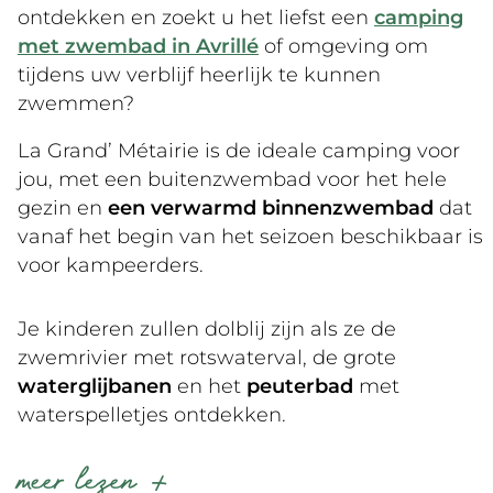
ontdekken en zoekt u het liefst een
camping
met zwembad in Avrillé
of omgeving om
tijdens uw verblijf heerlijk te kunnen
zwemmen?
La Grand’ Métairie is de ideale camping voor
jou, met een buitenzwembad voor het hele
gezin en
een verwarmd binnenzwembad
dat
vanaf het begin van het seizoen beschikbaar is
voor kampeerders.
Je kinderen zullen dolblij zijn als ze de
zwemrivier met rotswaterval, de grote
waterglijbanen
en het
peuterbad
met
waterspelletjes ontdekken.
Voor je eigen plezier heeft het waterpark op
meer lezen
onze camping bij Avrillé twee grote verwarmde