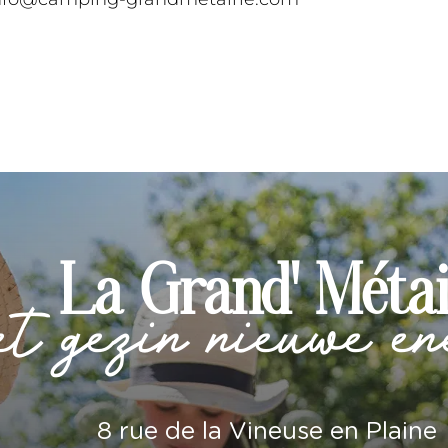
La Grand' Métai
et gezin nieuwe en
8 rue de la Vineuse en Plaine