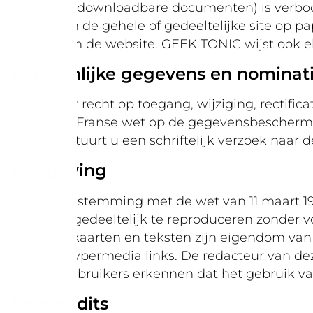
iconen en downloadbare documenten) is verbo
drager van de gehele of gedeeltelijke site op pa
inhoud van de website. GEEK TONIC wijst ook elk
Persoonlijke gegevens en nominati
U hebt het recht op toegang, wijziging, rectif
34 van de Franse wet op de gegevensbescherming
oefenen, stuurt u een schriftelijk verzoek naar d
Wetgeving
In overeenstemming met de wet van 11 maart 1957
geheel of gedeeltelijk te reproduceren zonder v
grafische kaarten en teksten zijn eigendom van
sites via hypermedia links. De redacteur van dez
Internetgebruikers erkennen dat het gebruik va
Fotocredits