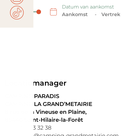
Datum van aankomst
-
Locatiemanager
CAMPING PARADIS
CAMPING LA GRAND’METAIRIE
8
rue de la Vineuse en Plaine,
85440 Saint-Hilaire-la-Forêt
Tél. 02 51 33 32 38
Email: info@camping-grandmetairie.com