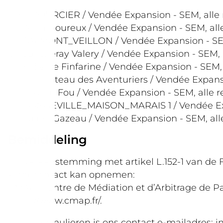
© / S.BOURCIER / Vendée Expansion - SEM, alle 
© / A. Lamoureux / Vendée Expansion - SEM, alle
© / TALMONT_VEILLON / Vendée Expansion - SEM,
© / Joncheray Valery / Vendée Expansion - SEM, 
© / Folie de Finfarine / Vendée Expansion - SEM,
© / Le Château des Aventuriers / Vendée Expansi
© / Puy du Fou / Vendée Expansion - SEM, alle r
© / LONGEVILLE_MAISON_MARAIS 1 / Vendée Expan
© / Julien Gazeau / Vendée Expansion - SEM, all
Bemiddeling
In overeenstemming met artikel L.152-1 van
klant contact kan opnemen:
CMAP (Centre de Médiation et d’Arbitrage de Par
https://www.cmap.fr/.
Op de formulieren is ons contact e-mailadres