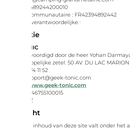
SIRET : 39489244200010
TVA Intracommunautaire : FR42394892442
Publicatieverantwoordelijke :
Productie
GEEK TONIC
Vertegenwoordigd door de heer Yohan Darmaya
Maatschappelijke zetel: 50 AV. DU LAC MARIO
Tel: 05 32 74 11 52
E-mail: support@geek-tonic.com
Website:
www.geek-tonic.com
SIRET: 89746755100015
APE: 6201Z
Copyright
De gehele inhoud van deze site valt onder het a