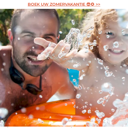
BOEK UW ZOMERVAKANTIE 😎🌻 >>