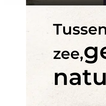
reservering op onze
camping in de buurt van T
Hilaire
zonder angst voor het onverwachte!
Tussen
g
zee,
natu