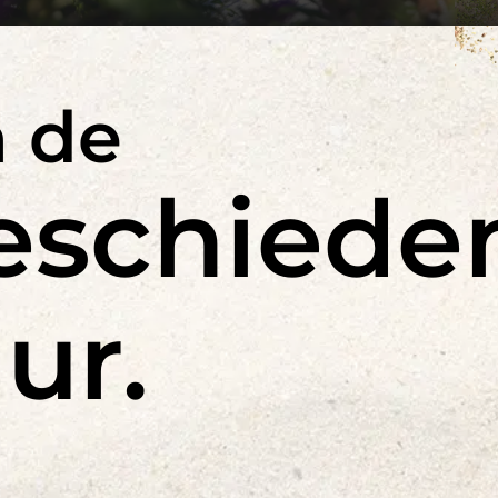
almont-Saint-
 de
eschieden
ur.