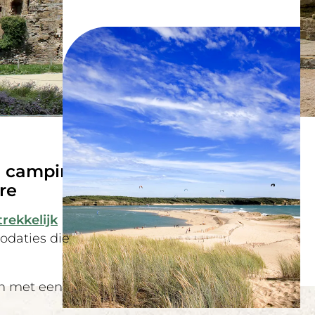
n campings
re
rekkelijk
daties die
n met een
estaat uit 3