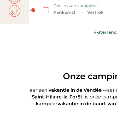
Datum van aankomst
-
4-sterren
Onze camping
Op zoek naar een
vakantie in de Vendée
waar a
Gelegen in
Saint-Hilaire-la-Forêt
, is onze camp
geslaagde
kampeervakantie in de buurt van 