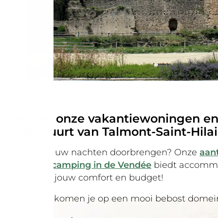
Ontdek onze vakantiewoningen e
in de buurt van Talmont-Saint-Hilai
Hoe wilt u uw nachten doorbrengen? Onze
aant
geprijsde camping in de Vendée
biedt accommo
passen bij jouw comfort en budget!
We verwelkomen je op een mooi bebost domei
verwarmd overdekt zwembad. Ons huuraanbod b