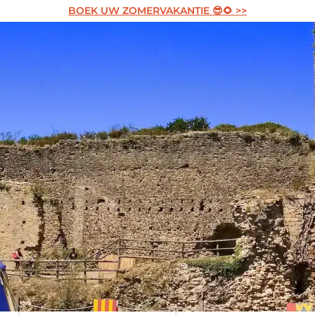
BOEK UW ZOMERVAKANTIE 😎🌻 >>