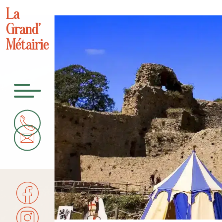
La
Grand’
Métairie