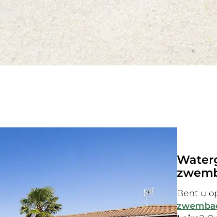
Waterg
zwemba
Bent u o
zwemba