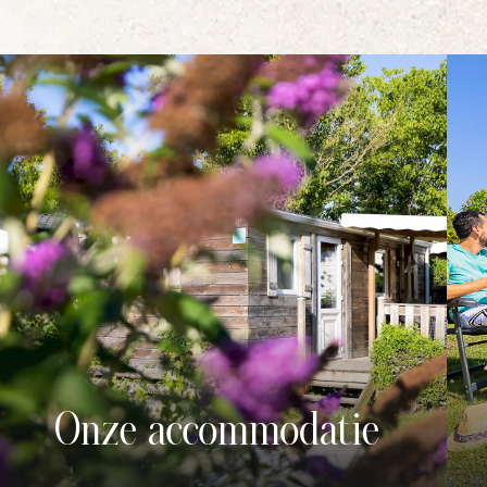
aapkamers voor 2
f volledig
zijn onze
r moderne
ngoed. Heb je
 Deze
badkamer. Hou je
nfort
is de ideale
stacaravan biedt
e een purist bent,
 Ze zijn ruim en
ravans met
Onze accommodatie
ar. Verzeker uw