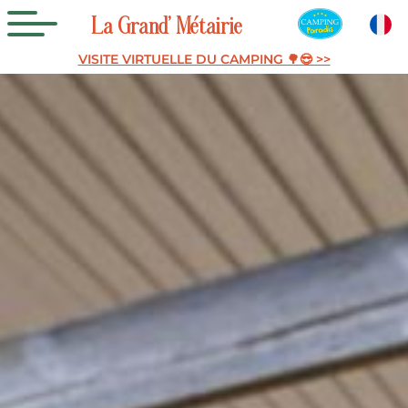
La
Grand’
Métairie
VISITE VIRTUELLE DU CAMPING 🌳😎 >>