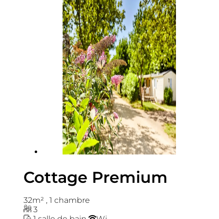
Cottage Premium
32m²
,
1 chambre
3
1 salle de bain
Wi-