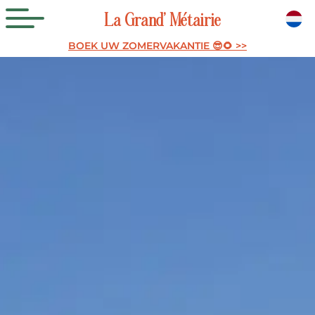
La
Grand’
Métairie
BOEK UW ZOMERVAKANTIE 😎🌻 >>