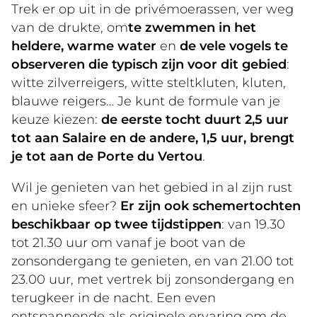
Trek er op uit in de privémoerassen, ver weg
van de drukte, om
te zwemmen in het
heldere, warme water
en
de vele vogels te
observeren die typisch zijn voor dit gebied
:
witte zilverreigers, witte steltkluten, kluten,
blauwe reigers… Je kunt de formule van je
keuze kiezen:
de eerste tocht duurt 2,5 uur
tot aan Salaire en de andere, 1,5 uur, brengt
je tot aan de Porte du Vertou
.
Wil je genieten van het gebied in al zijn rust
en unieke sfeer?
Er zijn ook schemertochten
beschikbaar op twee tijdstippen
: van 19.30
tot 21.30 uur om vanaf je boot van de
zonsondergang te genieten, en van 21.00 tot
23.00 uur, met vertrek bij zonsondergang en
terugkeer in de nacht. Een even
ontspannende als originele ervaring om de