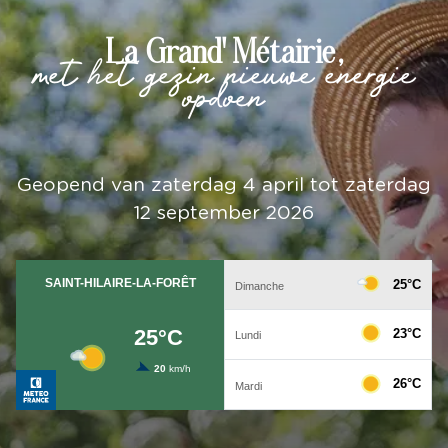
La Grand' Métairie,
met het gezin nieuwe energie
opdoen
Geopend van zaterdag 4 april tot zaterdag
12 september 2026