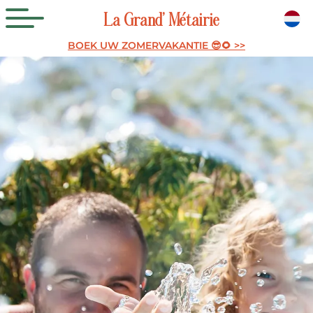
La
Grand’
Métairie
BOEK UW ZOMERVAKANTIE 😎🌻 >>