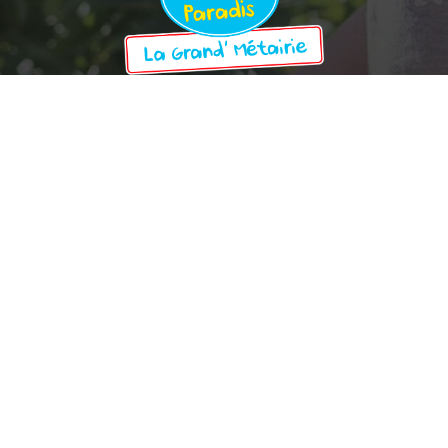
Zekerheidsannulering
Reglement
Algemene
verkoopvoorwaarden
Plattegrond van de
camping