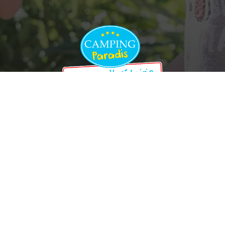
Zekerheidsannulering
Reglement
Algemene