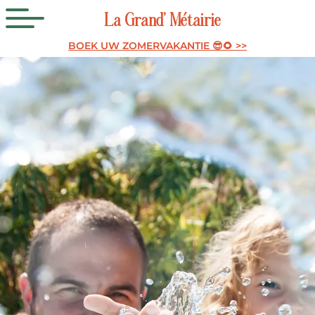
La
Grand’
Métairie
BOEK UW ZOMERVAKANTIE 😎🌻 >>