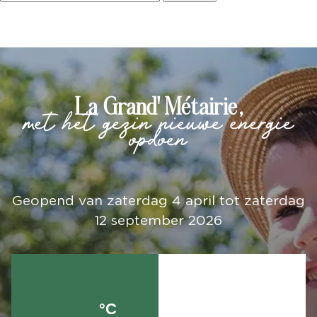
naar:
La Grand' Métairie,
met het gezin nieuwe energie
opdoen
Geopend van zaterdag 4 april tot zaterdag
12 september 2026