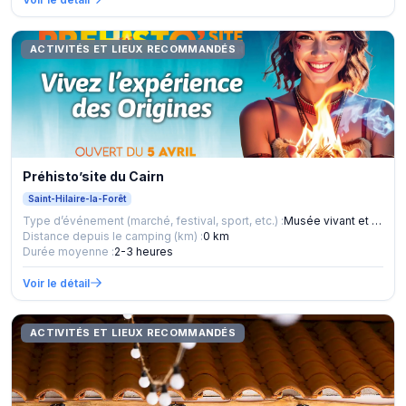
ACTIVITÉS ET LIEUX RECOMMANDÉS
Préhisto’site du Cairn
Saint-Hilaire-la-Forêt
Type d’événement (marché, festival, sport, etc.) :
Musée vivant et ludique
Distance depuis le camping (km) :
0 km
Durée moyenne :
2-3 heures
Voir le détail
ACTIVITÉS ET LIEUX RECOMMANDÉS