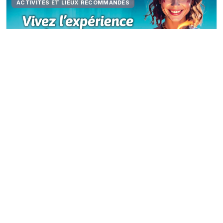
ACTIVITÉS ET LIEUX RECOMMANDÉS
Atelier allumage de feu préhistorique
Préhisto’site du Cairn
Type d’événement (marché, festival, sport, etc.) :
Atelier didactique
Distance depuis le camping (km) :
2 km
Durée moyenne :
30-45 minutes
Voir le détail
ACTIVITÉS ET LIEUX RECOMMANDÉS