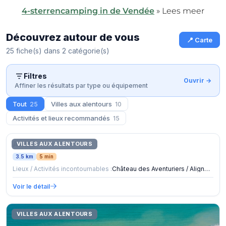
4-sterrencamping in de Vendée
»
Lees meer
Découvrez autour de vous
📍 Carte
25 fiche(s) dans 2 catégorie(s)
Filtres
Affiner les résultats par type ou équipement
Tout
Villes aux alentours
25
10
Activités et lieux recommandés
15
Avrillé
VILLES AUX ALENTOURS
3.5 km
5 min
Lieux / Activités incontournables :
Château des Aventuriers / Alignement de menhirs de La Pierre
Voir le détail
VILLES AUX ALENTOURS