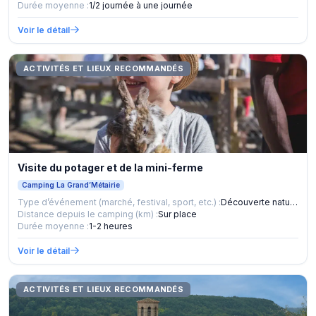
Durée moyenne :
1/2 journée à une journée
Voir le détail
ACTIVITÉS ET LIEUX RECOMMANDÉS
Visite du potager et de la mini-ferme
Camping La Grand’Métairie
Type d’événement (marché, festival, sport, etc.) :
Découverte nature et animaux
Distance depuis le camping (km) :
Sur place
Durée moyenne :
1-2 heures
Voir le détail
ACTIVITÉS ET LIEUX RECOMMANDÉS