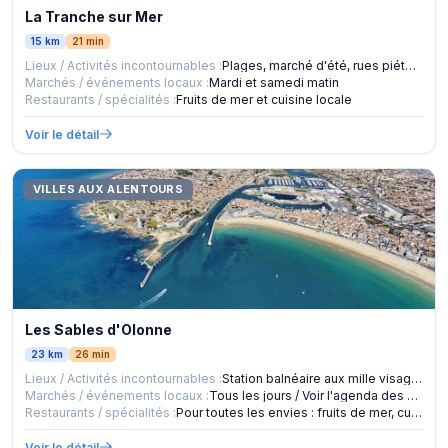
La Tranche sur Mer
15 km
21 min
Lieux / Activités incontournables :
Plages, marché d'été, rues piétonnes de la station balnéaire
Marchés / événements locaux :
Mardi et samedi matin
Restaurants / spécialités :
Fruits de mer et cuisine locale
Voir le détail
VILLES AUX ALENTOURS
Les Sables d'Olonne
23 km
26 min
Lieux / Activités incontournables :
Station balnéaire aux mille visages, du remblai longeant la
Marchés / événements locaux :
Tous les jours / Voir l'agenda des Sables d'Olonne
Restaurants / spécialités :
Pour toutes les envies : fruits de mer, cuisine locale, pizz
Voir le détail