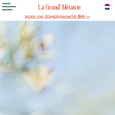
La
Grand’
Métairie
BOEK UW ZOMERVAKANTIE 😎🌻 >>