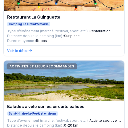
Restaurant La Guinguette
Camping La Grand’Métairie
Type d’événement (marché, festival, sport, etc.) :
Restauration
Distance depuis le camping (km) :
Sur place
Durée moyenne :
Repas
Voir le détail
ACTIVITÉS ET LIEUX RECOMMANDÉS
Balades à vélo sur les circuits balisés
Saint-Hilaire-la-Forêt et environs
Type d’événement (marché, festival, sport, etc.) :
Activité sportive et nature
Distance depuis le camping (km) :
0-20 km