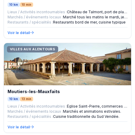
10 km
10 min
Lieux / Activités incontournables :
Château de Talmont, port de plaisance, plage du Veillons, pa
Marchés / événements locaux :
Marché tous les matins le mardi, jeudi et samedi. Marché noc
Restaurants / spécialités :
Restaurants bord de mer, cuisine typique
Voir le détail
VILLES AUX ALENTOURS
Moutiers-les-Mauxfaits
10 km
13 min
Lieux / Activités incontournables :
Église Saint-Pierre, commerces locaux.
Marchés / événements locaux :
Marchés et animations estivales.
Restaurants / spécialités :
Cuisine traditionnelle du Sud Vendée.
Voir le détail