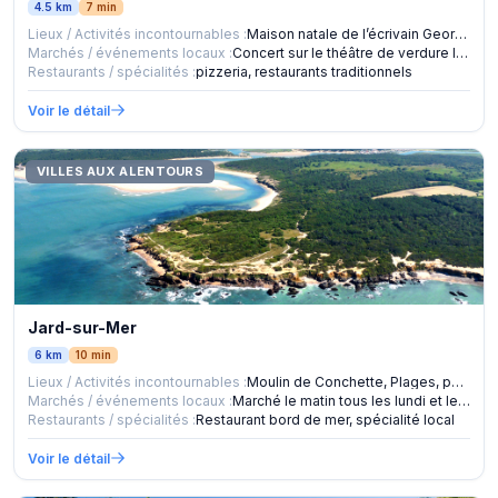
4.5 km
7 min
Lieux / Activités incontournables :
Maison natale de l’écrivain Georges Clemenceau, plage.
Marchés / événements locaux :
Concert sur le théâtre de verdure le mercredi soir, marché d
Restaurants / spécialités :
pizzeria, restaurants traditionnels
Voir le détail
VILLES AUX ALENTOURS
Jard-sur-Mer
6 km
10 min
Lieux / Activités incontournables :
Moulin de Conchette, Plages, port de plaisance, forêt domani
Marchés / événements locaux :
Marché le matin tous les lundi et les mercredi. Marché noctu
Restaurants / spécialités :
Restaurant bord de mer, spécialité local
Voir le détail