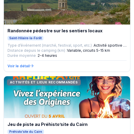
Randonnée pédestre sur les sentiers locaux
Saint-Hilaire-la-Forêt
Type d’événement (marché, festival, sport, etc.) :
Activité sportive et nature
Distance depuis le camping (km) :
Variable, circuits 5-15 km
Durée moyenne :
2-4 heures
Voir le détail
ACTIVITÉS ET LIEUX RECOMMANDÉS
Jeu de piste au Préhisto’site du Cairn
Préhisto’site du Cairn