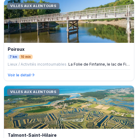
VILLES AUX ALENTOURS
Poiroux
7 km
10 min
Lieux / Activités incontournables :
La Folie de Finfarine, le lac de Finfarine
Voir le détail
VILLES AUX ALENTOURS
Talmont-Saint-Hilaire