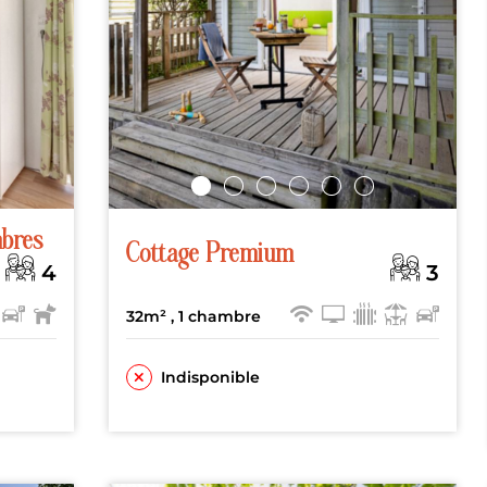
bres
Cottage Premium
4
3
32m²
, 1 chambre
Indisponible