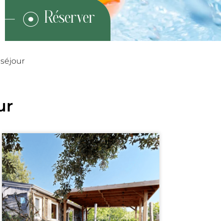
 séjour
ur