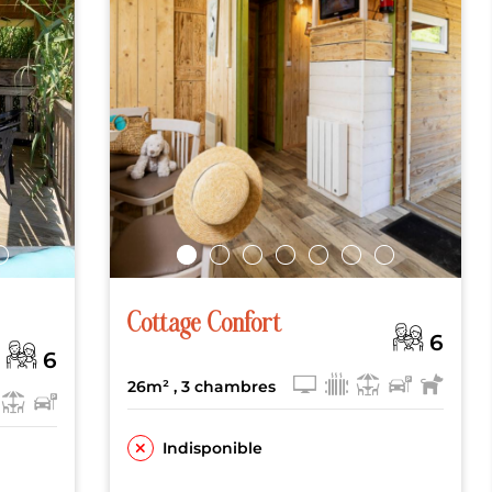
Cottage Confort
6
6
26m²
, 3 chambres
Indisponible