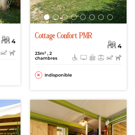
Cottage Confort PMR
4
4
23m²
, 2
chambres
Indisponible