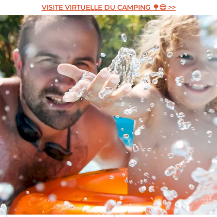
VISITE VIRTUELLE DU CAMPING 🌳😎 >>