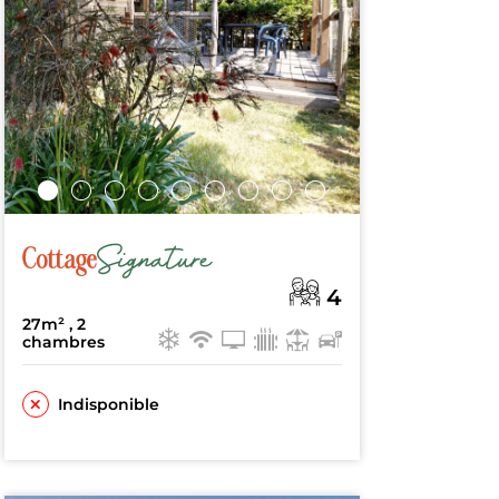
Signature
Cottage
4
27m²
, 2
chambres
Indisponible