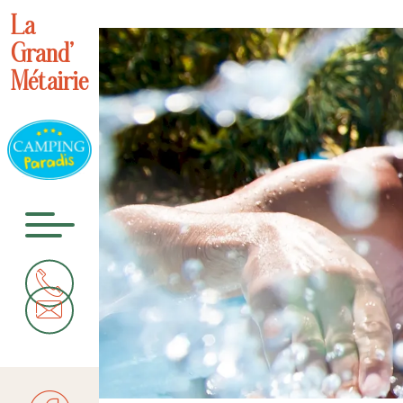
La
Grand’
Métairie